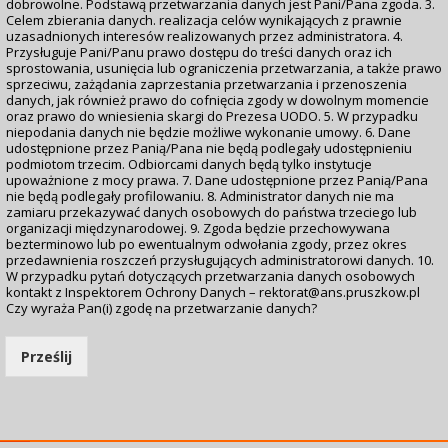
dobrowolne. Podstawą przetwarzania danych jest Pani/Pana zgoda. 3.
Celem zbierania danych. realizacja celów wynikających z prawnie
uzasadnionych interesów realizowanych przez administratora. 4.
Przysługuje Pani/Panu prawo dostępu do treści danych oraz ich
sprostowania, usunięcia lub ograniczenia przetwarzania, a także prawo
sprzeciwu, zażądania zaprzestania przetwarzania i przenoszenia
danych, jak również prawo do cofnięcia zgody w dowolnym momencie
oraz prawo do wniesienia skargi do Prezesa UODO. 5. W przypadku
niepodania danych nie będzie możliwe wykonanie umowy. 6. Dane
udostępnione przez Panią/Pana nie będą podlegały udostępnieniu
podmiotom trzecim. Odbiorcami danych będą tylko instytucje
upoważnione z mocy prawa. 7. Dane udostępnione przez Panią/Pana
nie będą podlegały profilowaniu. 8. Administrator danych nie ma
zamiaru przekazywać danych osobowych do państwa trzeciego lub
organizacji międzynarodowej. 9. Zgoda będzie przechowywana
bezterminowo lub po ewentualnym odwołania zgody, przez okres
przedawnienia roszczeń przysługujących administratorowi danych. 10.
W przypadku pytań dotyczących przetwarzania danych osobowych
kontakt z Inspektorem Ochrony Danych – rektorat@ans.pruszkow.pl
Czy wyraża Pan(i) zgodę na przetwarzanie danych?
Prześlij