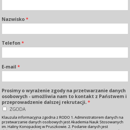
Kursy
Nazwisko
*
Kontakt
BIP
Telefon
*
Blog
E-mail
*
REKRUTACJA 2026/27
Prosimy o wyrażenie zgody na przetwarzanie danych
osobowych - umożliwia nam to kontakt z Państwem i
przeprowadzenie dalszej rekrutacji.
*
ZGODA
Klauzula informacyjna zgodna z RODO 1. Administratorem danych na
przetwarzanie danych osobowych jest Akademia Nauk Stosowanych
im. Haliny Konopackiej w Pruszkowie. 2. Podanie danych jest