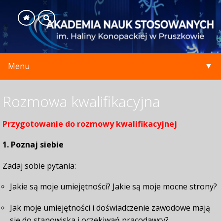
▼
Menu
Uczelnia
▼
Rozmowa kwalifikacyjna
SEARCH
Kierunki
▼
Przygotowanie do rozmowy kwalifikacyjnej
Kandydaci
▼
1. Poznaj siebie
Zadaj sobie pytania:
Studenci
▼
Jakie są moje umiejętności? Jakie są moje mocne strony?
Biblioteka
▼
Jak moje umiejętności i doświadczenie zawodowe mają
Studia podyplomowe
▼
się do stanowiska i oczekiwań pracodawcy?