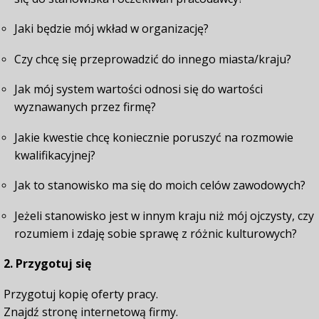
Kursy
Jaki będzie mój wkład w organizację?
Czy chcę się przeprowadzić do innego miasta/kraju?
Kontakt
Jak mój system wartości odnosi się do wartości
BIP
wyznawanych przez firmę?
Blog
Jakie kwestie chcę koniecznie poruszyć na rozmowie
kwalifikacyjnej?
REKRUTACJA 2026/27
Jak to stanowisko ma się do moich celów zawodowych?
Jeżeli stanowisko jest w innym kraju niż mój ojczysty, czy
rozumiem i zdaję sobie sprawę z różnic kulturowych?
2. Przygotuj się
Przygotuj kopię oferty pracy.
Znajdź stronę internetową firmy.